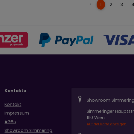
(current)
<
1
2
3
Kontakte
Showroom Simmerin
Kontakt
Simmeringer Hauptst
Impressum
1110 Wien
AGBs
Auf der Karte anzeigen
Showroom Simmering