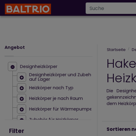
Infoline
+43 6
info@baltrio.at
Wärmepumpen
Klimaanlagen
Des
Angebot
Startseite
D
Hake
Designheizkörper
Heiz
Designheizkörper und Zubehör
auf Lager
Heizkörper nach Typ
Die Designh
gekennzeichn
Heizkörper je nach Raum
dem Heizkör
Heizkörper für Wärmepumpen
Hochwertige 
Zubehör für Heizkörper
passen und d
Ventile zu
Sortieren 
Filter
Designheizkörpern
Das Zubehör