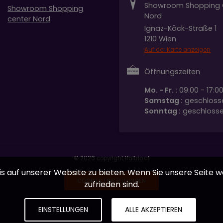
Showroom Shopping 
Showroom Shopping
Nord
center Nord
Ignaz-Köck-Straße 1
1210 Wien
Auf der Karte anzeigen
Öffnungszeiten
Mo. - Fr. :
09:00 - 17:00
Samstag :
geschloss
Sonntag :
geschloss
© 2026 copyright
Baltrio.at
 auf unserer Website zu bieten. Wenn Sie unsere Seite we
COOKIES EINSTELLUNGEN
zufrieden sind.
EINSTELLUNGEN
ALLE AKZEPTIEREN