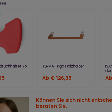
rden. Dank dem Zubehör können Sie der Badezimmer nach Ihren
reis
det man
das Zubehör
für die Designheizkörper? Mithilfe vom
lter oder die Handtuchablage benutzen.
dtuchhalter Yo
TERMA Triga Holzhalter
ISA
den
05
Ab
€ 126,35
A
Können Sie sich nicht entsch
beraten Sie.