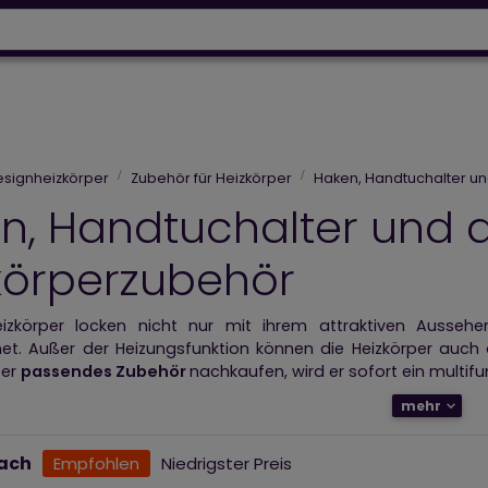
Wärmepumpen
Designh
64 918 53 50
+43 664 230 06 93
ignheizkörper
Elektroheizungen
Luftpflege
Photovol
esignheizkörper
Zubehör für Heizkörper
Haken, Handtuchalter u
n, Handtuchalter und 
körperzubehör
eizkörper locken nicht nur mit ihrem attraktiven Ausseh
et. Außer der Heizungsfunktion können die Heizkörper auch 
per
passendes Zubehör
nachkaufen, wird er sofort ein multifu
mehr
Designheizkörper stellen die perfekte Verbindung von
Nutzb
ank dem Zubehör können sie die Heizkörper auch nach Maß 
nach
Empfohlen
Niedrigster Preis
 wird aus dem Chrom hergestellt und passt sich am besten