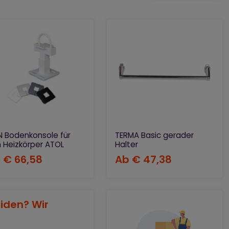
 Vorstellungen einrichten.
 Zubehör können Sie den Heizkörper als der Handtuchhalter,
N Bodenkonsole für
TERMA Basic gerader
 Heizkörper ATOL
Halter
b
€ 66,58
Ab
€ 47,38
eiden? Wir