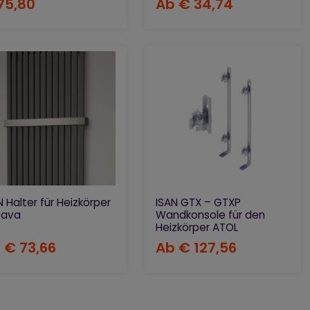
75,80
Ab
€ 34,74
N Halter für Heizkörper
ISAN GTX – GTXP
tava
Wandkonsole für den
Heizkörper ATOL
b
€ 73,66
Ab
€ 127,56