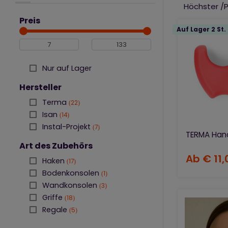
Köpfe für
befestigt we
Höchster /P
Designheizkörper
Preis
Gewinde zu
Wie verwen
Designventilen
Auf Lager 2 St.
Bademantelha
Elektrische Regler –
Heizrohre
Zubehör und
Abdecksets für
Nur auf Lager
Designventile
Haken, Handtuchalter
Hersteller
und anderes
Heizkörperzubehör
Terma
22
Zubehör für Heizkörper
Isan
14
auf Lager
Hersteller von
Instal-Projekt
7
Designheizkörpern
TERMA Han
Art des Zubehörs
Ab
€ 11,
Haken
17
Bodenkonsolen
1
Wandkonsolen
3
Griffe
18
Regale
5