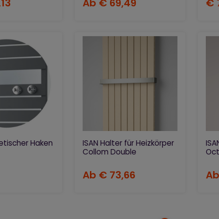
,13
Ab
€ 69,49
€ 
etischer Haken
ISAN Halter für Heizkörper
ISA
Collom Double
Oc
Ab
€ 73,66
A