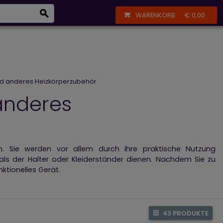
eizkörper
+43 664 356 13 61
Anmelden
Registrieren
WARENKORB
€ 0,00
taik, Sanitärinstallation und Deckenkühlung
nd anderes Heizkörperzubehör
anderes
en. Sie werden vor allem durch ihre praktische Nutzung
als der Halter oder Kleiderständer dienen. Nachdem Sie zu
nktionelles Gerät.
arkeit und Stil
dar. Sie werden perfekt zu Ihrem Haushalt
anpassen.
43 PRODUKTE
 zu
den Badheizkörpern
. Es kann einfach an der Heizkörper