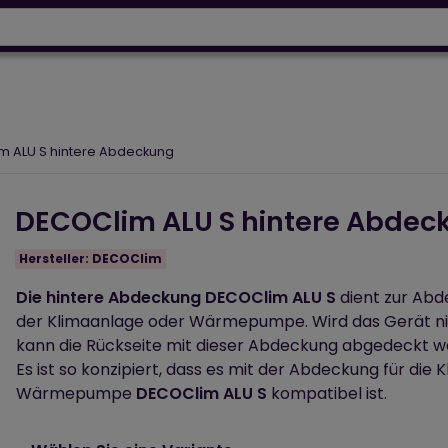
Wärmepumpen
Designh
64 918 53 50
+43 664 230 06 93
ignheizkörper
Elektroheizungen
Luftpflege
Photovol
m ALU S hintere Abdeckung
DECOClim ALU S hintere Abdec
Hersteller:
DECOClim
Die hintere Abdeckung DECOClim ALU S
dient zur Abd
der Klimaanlage oder Wärmepumpe. Wird das Gerät ni
kann die Rückseite mit dieser Abdeckung abgedeckt w
Es ist so konzipiert, dass es mit der Abdeckung für die
Wärmepumpe
DECOClim ALU S
kompatibel ist.