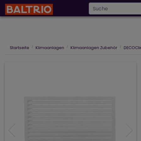
Infoline
+43 6
info@baltrio.at
Wärmepumpen
Klimaanlagen
Des
Startseite
Klimaanlagen
Klimaanlagen Zubehör
DECOCli