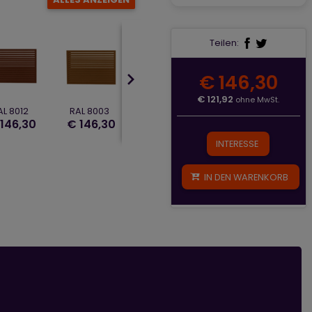
Teilen:
€ 146,30
€ 121,92
ohne MwSt.
AL 8012
RAL 8003
RAL 7037
RAL 7035
146,30
€ 146,30
€ 146,30
€ 146,30
€
INTERESSE
IN DEN WARENKORB