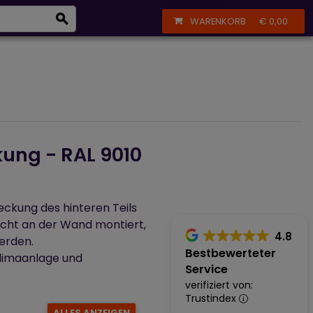
eizkörper
+43 664 356 13 61
Anmelden
Registrieren
WARENKORB
€ 0,00
taik, Sanitärinstallation und Deckenkühlung
kung
- RAL 9010
eckung des hinteren Teils
cht an der Wand montiert,
4.8
erden.
Bestbewerteter
 Klimaanlage und
Service
verifiziert von:
Trustindex
ALLES
ANZEIGEN