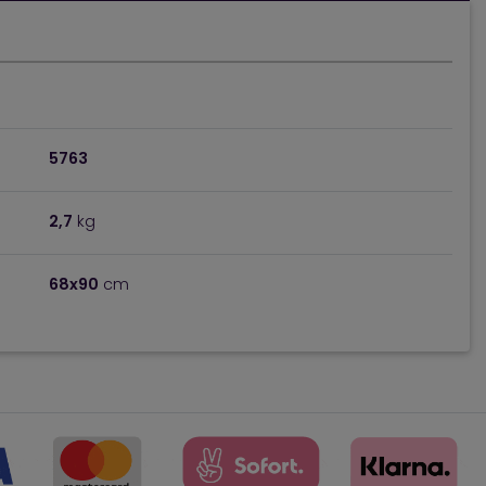
5763
2,7
kg
68x90
cm