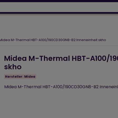
Wärmepumpen
Designh
64 918 53 50
+43 664 230 06 93
ignheizkörper
Elektroheizungen
Luftpflege
Photovol
Midea M-Thermal HBT-A100/190CD30GN8-B2 Inneneinheit skho
Midea M-Thermal HBT-A100/19
skho
Hersteller:
Midea
Midea M-Thermal HBT-A100/190CD30GN8-B2 Inneneinh