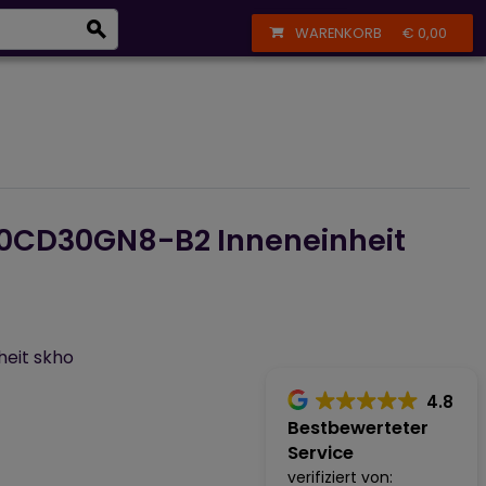
eizkörper
+43 664 356 13 61
Anmelden
Registrieren
WARENKORB
€ 0,00
taik, Sanitärinstallation und Deckenkühlung
0CD30GN8-B2 Inneneinheit
eit skho
4.8
Bestbewerteter
Service
verifiziert von: