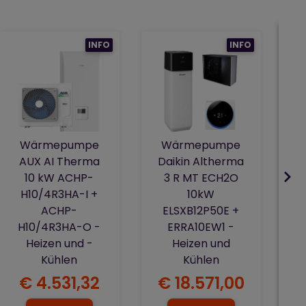
INFO
INFO
Wärmepumpe
Wärmepumpe
AUX AI Therma
Daikin Altherma
10 kW ACHP-
3 R MT ECH2O
H10/4R3HA-I +
10kW
ACHP-
ELSXB12P50E +
H10/4R3HA-O -
ERRA10EW1 -
Heizen und -
Heizen und
Kühlen
Kühlen
€ 4.531,32
€ 18.571,00
€