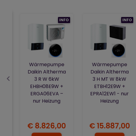
INFO
INFO
Wärmepumpe
Wärmepumpe
Daikin Altherma
Daikin Altherma
3 R W 6kW
3 H MT W 8kW
EHBH08E9W +
ETBH12E9W +
ERGA06EVA –
EPRA12EW1 - nur
nur Heizung
Heizung
€ 8.826,00
€ 15.887,00