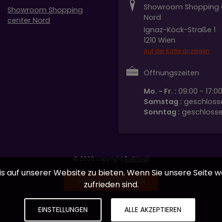
Showroom Shopping 
Showroom Shopping
Nord
center Nord
Ignaz-Köck-Straße 1
1210 Wien
Auf der Karte anzeigen
Öffnungszeiten
Mo. - Fr. :
09:00 - 17:00
Samstag :
geschloss
Sonntag :
geschloss
© 2026 copyright
Baltrio.at
 auf unserer Website zu bieten. Wenn Sie unsere Seite we
COOKIES EINSTELLUNGEN
zufrieden sind.
EINSTELLUNGEN
ALLE AKZEPTIEREN