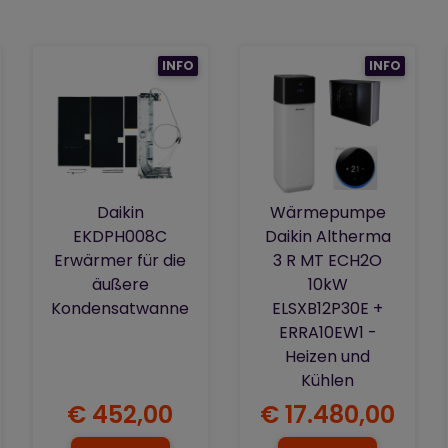
INFO
INFO
Daikin
Wärmepumpe
EKDPH008C
Daikin Altherma
Erwärmer für die
3 R MT ECH2O
äußere
10kW
Kondensatwanne
ELSXB12P30E +
ERRA10EW1 -
Heizen und
Kühlen
€ 452,00
€ 17.480,00