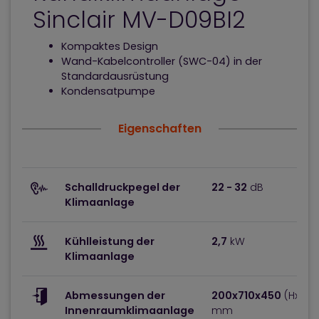
Sinclair MV-D09BI2
Kompaktes Design
Wand-Kabelcontroller (SWC-04) in der
Standardausrüstung
Kondensatpumpe
Eigenschaften
Schalldruckpegel der
22 - 32
dB
Klimaanlage
Kühlleistung der
2,7
kW
Klimaanlage
Abmessungen der
200x710x450
(HxBxT
Innenraumklimaanlage
mm