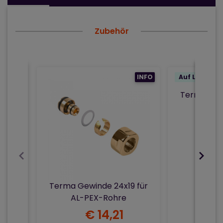
Zubehör
INFO
Auf Lager 2 S
Terma Gew
Kupf
Terma Gewinde 24x19 für
AL-PEX-Rohre
€ 14,21
€