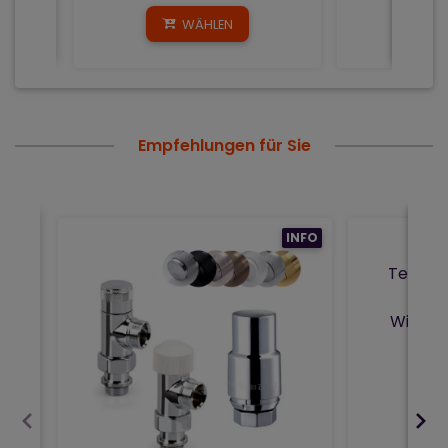
WÄHLEN
Empfehlungen für Sie
INFO
Terma V
The
Winkelv