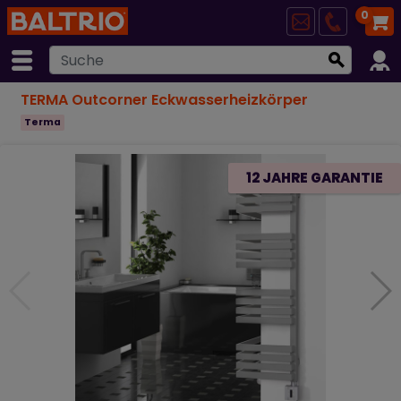
0
TERMA Outcorner Eckwasserheizkörper
Terma
12 JAHRE GARANTIE