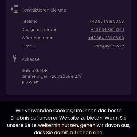
Kontaktieren Sie uns
Infoline:
+43 664 918 53 50
Designheizkörper
+43 664 356 13 61
Wärmepumpen
+43 664 230 06 93
E-mail:
info@baltrio.at
Adresse
Baltrio GmbH
Simmeringer Hauptstraße 279
1110 Wien
Wir verwenden Cookies, um Ihnen das beste
© 2026 copyright
Baltrio.at
Erlebnis auf unserer Website zu bieten. Wenn Sie
unsere Seite weiterhin nutzen, gehen wir davon aus,
COOKIES EINSTELLUNGEN
dass Sie damit zufrieden sind.