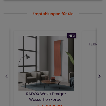
Empfehlungen für Sie
INFO
TERMA Inc
Ec
RADOX Wave Design-
Wasserheizkörper