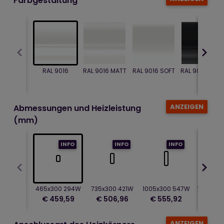
RAL 9016
RAL 9016 MATT
RAL 9016 SOFT
RAL 9005 GLA
ANZEIGEN
Abmessungen und Heizleistung
(mm)
INFO
INFO
INFO
465x300 294W
735x300 421W
1005x300 547W
1275x30
€ 459,59
€ 506,96
€ 555,92
€ 601
ANZEIGEN