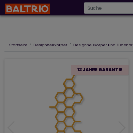
Infoline
+43 6
info@baltrio.at
Wärmepumpen
Klimaanlagen
Des
Startseite
Designheizkörper
Designheizkörper und Zubehör
12 JAHRE GARANTIE