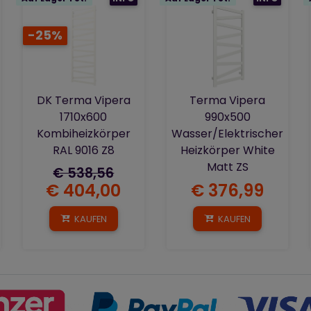
-25%
DK Terma Vipera
Terma Vipera
1710x600
990x500
Kombiheizkörper
Wasser/Elektrischer
RAL 9016 Z8
Heizkörper White
Matt ZS
€ 538,56
€ 404,00
€ 376,99
KAUFEN
KAUFEN