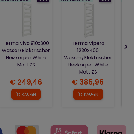
D
-2
Wa
h
Terma Vivo 910x300
Terma Vipera
Wasser/Elektrischer
1230x400
Heizkörper White
Wasser/Elektrischer
Matt ZS
Heizkörper White
Matt ZS
€ 249,46
€ 385,96
KAUFEN
KAUFEN