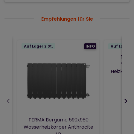
Empfehlungen für Sie
Auf Lager 2 St.
INFO
Auf Lager 3 
Terma
Wasse
Heizkörpe
TERMA Bergamo 590x960
Wasserheizkörper Anthracite