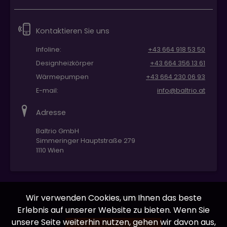
Kontaktieren Sie uns
Infoline:
+43 664 918 53 50
Designheizkörper
+43 664 356 13 61
Wärmepumpen
+43 664 230 06 93
E-mail:
info@baltrio.at
Adresse
Baltrio GmbH
Simmeringer Hauptstraße 279
1110 Wien
Wir verwenden Cookies, um Ihnen das beste
© 2026 copyright
Baltrio.at
Erlebnis auf unserer Website zu bieten. Wenn Sie
unsere Seite weiterhin nutzen, gehen wir davon aus,