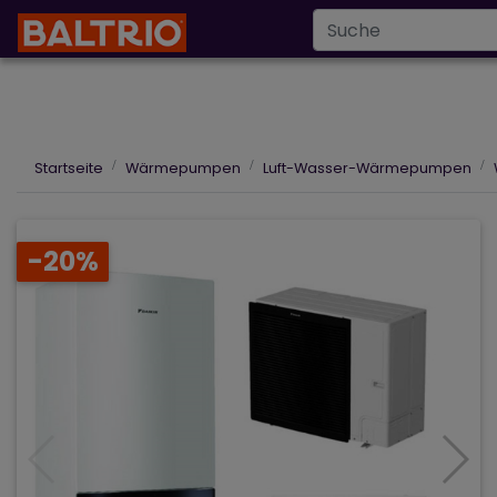
Infoline
+43 6
info@baltrio.at
Wärmepumpen
Klimaanlagen
Des
Startseite
Wärmepumpen
Luft-Wasser-Wärmepumpen
-20%