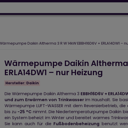
Wärmepumpen
Designh
64 918 53 50
+43 664 230 06 93
ignheizkörper
Elektroheizungen
Luftpflege
Photovol
Wärmepumpe Daikin Altherma 3 R W 14kW EBBH16D6V + ERLA14DW1 – nu
Wärmepumpe Daikin Altherma 
ERLA14DW1 – nur Heizung
Hersteller:
Daikin
Die Wärmepumpe Daikin Altherma 3
EBBH16D6V + ERLA14D
und zum Erwärmen von Trinkwasser
im Haushalt. Sie bas
Wärmepumpe LUFT-WASSER mit dem Reversierbetrieb, die 
bis zu
-25 °C
nimmt. Die Niedertemperaturpumpe Daikin bi
ein System beheizt im Winter und bereitet warmes Trinkwa
Sie kann auch für die
Fußbodenbeheizung
benutzt werd