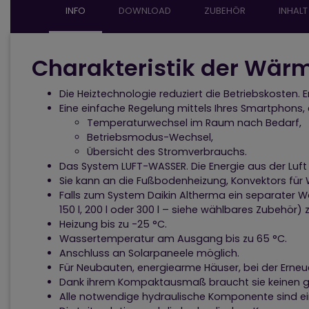
INFO
DOWNLOAD
ZUBEHÖR
INHALT
Charakteristik der Wär
Die Heiztechnologie reduziert die Betriebskosten. 
Eine einfache Regelung mittels Ihres Smartphons, 
Temperaturwechsel im Raum nach Bedarf,
Betriebsmodus-Wechsel,
Übersicht des Stromverbrauchs.
Das System LUFT-WASSER. Die Energie aus der Luft
Sie kann an die Fußbodenheizung, Konvektors f
Falls zum System Daikin Altherma ein separater 
150 l, 200 l oder 300 l – siehe wählbares Zubehör) 
Heizung bis zu -25 °C.
Wassertemperatur am Ausgang bis zu 65 °C.
Anschluss an Solarpaneele möglich.
Für Neubauten, energiearme Häuser, bei der Ern
Dank ihrem Kompaktausmaß braucht sie keinen gr
Alle notwendige hydraulische Komponente sind ei