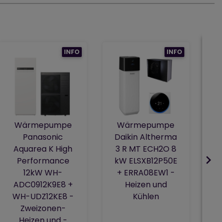
INFO
INFO
S
Wärmepumpe
Wärmepumpe
Panasonic
Daikin Altherma
Aquarea K High
3 R MT ECH2O 8
Performance
kW ELSXB12P50E
12kW WH-
+ ERRA08EW1 -
ADC0912K9E8 +
Heizen und
WH-UDZ12KE8 -
Kühlen
Zweizonen-
Heizen und -