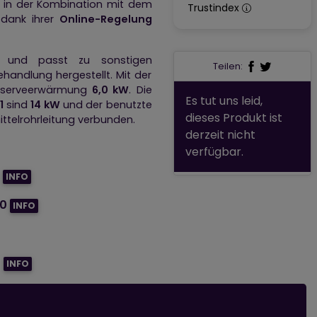
h in der Kombination mit dem
Trustindex
 dank ihrer
Online-Regelung
ß und passt zu sonstigen
Teilen:
handlung hergestellt. Mit der
eserveerwärmung
6,0 kW
. Die
Es tut uns leid,
1
sind
14 kW
und der benutzte
dieses Produkt ist
mittelrohrleitung verbunden.
derzeit nicht
verfügbar.
INFO
00
INFO
0
INFO