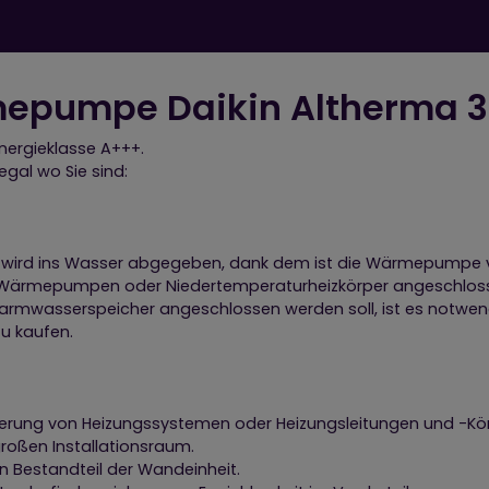
mepumpe Daikin Altherma 3
Energieklasse A+++.
egal wo Sie sind:
 wird ins Wasser abgegeben, dank dem ist die Wärmepumpe vie
ür Wärmepumpen oder Niedertemperaturheizkörper angeschlo
Warmwasserspeicher angeschlossen werden soll, ist es notwend
zu kaufen.
euerung von Heizungssystemen oder Heizungsleitungen und -Kö
oßen Installationsraum.
n Bestandteil der Wandeinheit.