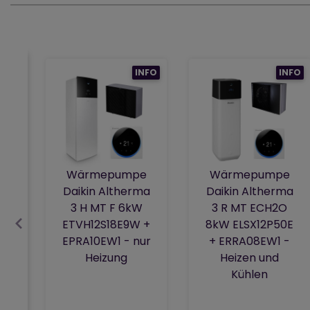
INFO
INFO
Wärmepumpe
Wärmepumpe
Daikin Altherma
Daikin Altherma
3 H MT F 6kW
3 R MT ECH2O
ETVH12S18E9W +
8kW ELSX12P50E
EPRA10EW1 - nur
+ ERRA08EW1 -
Heizung
Heizen und
Kühlen