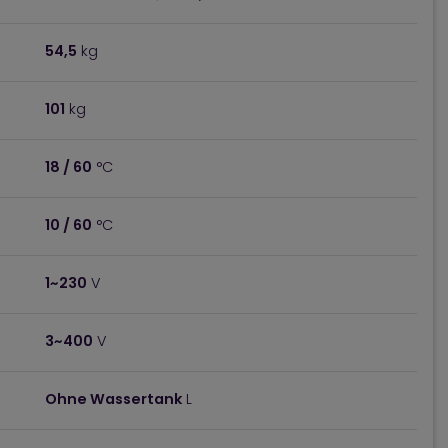
54,5
kg
101
kg
18 / 60
°C
10 / 60
°C
1~230
V
3~400
V
Ohne Wassertank
L