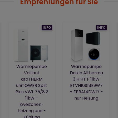
Empfehlungen für Sie
INFO
INFO
Wärmepumpe
Wärmepumpe
Vaillant
Daikin Altherma
aroTHERM
3 H HT F 11kW
uniTOWER Split
ETVH16S18E9W7
Plus VWL 75/8.2
+ EPRA14DW17 -
11kW –
nur Heizung
Zweizonen-
Heizung und -
Kühlung