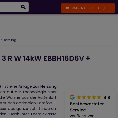
eizkörper
+43 664 356 13 61
Anmelden
Registrieren
WARENKORB
€ 0,00
taik, Sanitärinstallation und Deckenkühlung
r Heizung
3 R W 14kW EBBH16D6V +
W1
ist eine Anlage
zur Heizung
iert auf der Technologie einer
4.8
die Wärme aus der Außenluft
etet den optimalen Komfort –
Bestbewerteter
sser das ganze Jahr hindurch.
Service
en. Dank ihrer Energieklasse
verifiziert von: