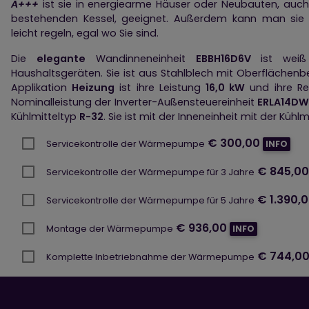
A+++
ist sie in energiearme Häuser oder Neubauten, auc
bestehenden Kessel, geeignet. Außerdem kann man sie
leicht regeln, egal wo Sie sind.
Die
elegante
Wandinneneinheit
EBBH16D6V
ist wei
Haushaltsgeräten. Sie ist aus Stahlblech mit Oberflächenbe
Applikation
Heizung
ist ihre Leistung
16,0 kW
und ihre R
Nominalleistung der Inverter-Außensteuereinheit
ERLA14DW
Kühlmitteltyp
R-32
. Sie ist mit der Inneneinheit mit der Kühl
€ 300,00
Servicekontrolle der Wärmepumpe
INFO
€ 845,00
Servicekontrolle der Wärmepumpe für 3 Jahre
€ 1.390,
Servicekontrolle der Wärmepumpe für 5 Jahre
€ 936,00
Montage der Wärmepumpe
INFO
€ 744,0
Komplette Inbetriebnahme der Wärmepumpe