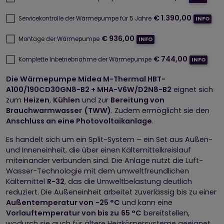
€ 1.390,00
Servicekontrolle der Wärmepumpe für 5 Jahre
INFO
€ 936,00
Montage der Wärmepumpe
INFO
€ 744,00
Komplette Inbetriebnahme der Wärmepumpe
INFO
Die Wärmepumpe Midea M-Thermal HBT-
A100/190CD30GN8-B2 + MHA-V6W/D2N8-B2
eignet sich
zum
Heizen
,
Kühlen
und zur
Bereitung von
Brauchwarmwasser
(TWW)
. Zudem ermöglicht sie den
Anschluss an eine Photovoltaikanlage
.
Es handelt sich um ein Split-System – ein Set aus Außen-
und Inneneinheit, die über einen Kältemittelkreislauf
miteinander verbunden sind. Die Anlage nutzt die Luft-
Wasser-Technologie mit dem umweltfreundlichen
Kältemittel
R-32
, das die Umweltbelastung deutlich
reduziert. Die Außeneinheit arbeitet zuverlässig bis zu einer
Außentemperatur von
-25 °C
und kann eine
Vorlauftemperatur von bis zu
65 °C
bereitstellen,
wodurch sie auch für ältere Heizkörpersysteme geeignet