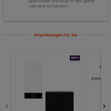
auch kühlen und sorgt so das ganze
Jahr über für Komfort.
Empfehlungen für Sie
INFO
Wärm
Alth
EHVH08S1
–