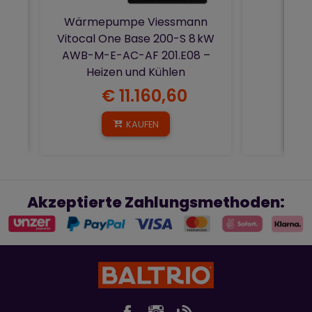
Wärmepumpe Viessmann
Vitocal One Base 200-S 8 kW
AWB-M-E-AC-AF 201.E08 –
Heizen und Kühlen
€ 11.160,60
€
KAUFEN
Akzeptierte Zahlungsmethoden: