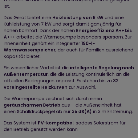
ist.
Das Gerät bietet eine
Heizleistung
von 6 kW
und eine
Kühlleistung von 7 kW und sorgt damit ganzjährig für
hohen Komfort. Dank der hohen
Energieeffizienz
A++ bis
A+++
arbeitet die Wärmepumpe besonders sparsam. Zur
Inneneinheit gehört ein integrierter
190-l-
Warmwasserspeicher
, der auch für Familien ausreichend
Kapazität bietet.
Ein wesentlicher Vorteil ist die
intelligente Regelung nach
Außentemperatur
, die die Leistung kontinuierlich an die
aktuellen Bedingungen anpasst. Es stehen bis zu
32
voreingestellte Heizkurven
zur Auswahl.
Die Wärmepumpe zeichnet sich durch einen
geräuscharmen Betrieb
aus – die Außeneinheit hat
einen Schalldruckpegel ab nur
35 dB(A)
in 3 m Entfernung.
Das System ist
PV-kompatibel
, sodass Solarstrom für
den Betrieb genutzt werden kann.