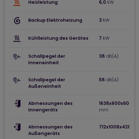
Heizleistung
6,0
kW
Backup Elektroheizung
3
kW
Kühlleistung des Gerätes
7
kW
Schallpegel der
38
dB(A)
Inneneinheit
Schallpegel der
58
dB(A)
Außeneinheit
Abmessungen des
1638x600x600
(H
Innengeräts
mm
Abmessungen des
712x1008x426
(Hx
Außengeräts